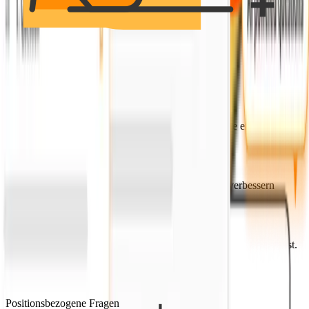
Wie funktioniert das?
Positionsbezogene Fragen
Beantworte die Fragen in einem Format, das sich wie ein echtes
Interview anfühlt.
KI-Analyse
KI bewertet deine Antworten und zeigt dir, was du verbessern
musst.
Siehe deinen Fortschritt
Verfolge deine Ergebnisse und übe das Interview, bis du bereit bist.
Wie funktioniert das?
Positionsbezogene Fragen