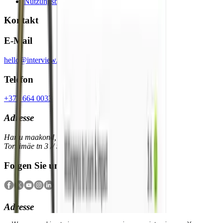
Nutzungsbedingungen
Kontakt
E-Mail
hello@interview.co
Telefon
+372 664 0033
Adresse
Harju maakond, Tallinn, Kesklinna linnaosa,
Tornimäe tn 3 // 5 // 7, 10145
Folgen Sie uns
Adresse