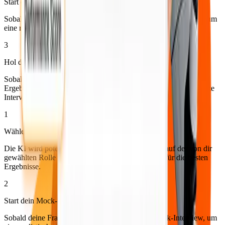
Start dein Mock-Interview
Sobald deine Fragen generiert sind, starte dein Mock-Interview, um
eine realistische video-basierte Sitzung zu erleben.
3
Hol dir KI-unterstütztes Feedback
Sobald dein Mock-Interview abgeschlossen ist, sieh dir dein
Ergebnis, Video und Feedback an. Jetzt bist du bereit für das echte
Interview!
1
Wählen Sie eine Rolle oder Job-Details
Die KI wird potenzielle Interviewfragen basierend auf der von dir
gewählten Rolle generieren. Wähle deine Zielrolle für die besten
Ergebnisse.
2
Start dein Mock-Interview
Sobald deine Fragen generiert sind, starte dein Mock-Interview, um