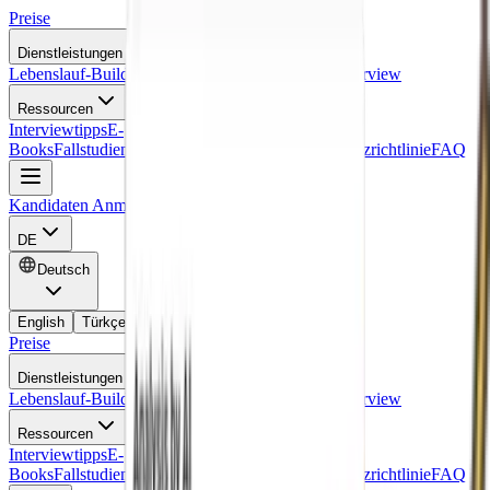
Preise
Dienstleistungen
Lebenslauf-Builder
Motivationsschreiben
Scheininterview
Ressourcen
Interviewtipps
E-
Books
Fallstudien
Nutzungsbedingungen
Datenschutzrichtlinie
FAQ
Kandidaten Anmeldung
Kostenlos ausprobieren
DE
Deutsch
English
Türkçe
Español
Français
Deutsch
Preise
Dienstleistungen
Lebenslauf-Builder
Motivationsschreiben
Scheininterview
Ressourcen
Interviewtipps
E-
Books
Fallstudien
Nutzungsbedingungen
Datenschutzrichtlinie
FAQ