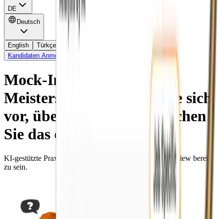
DE
Deutsch
English
Türkçe
Español
Français
Deutsch
Kandidaten Anmeldung
Mock-Interviews zur
Meisterschaft. Bereiten Sie sich
vor, üben Sie und beherrschen
Sie das echte Interview.
KI-gestützte Praxis, um dir zu helfen, für das echte Interview bereit
zu sein.