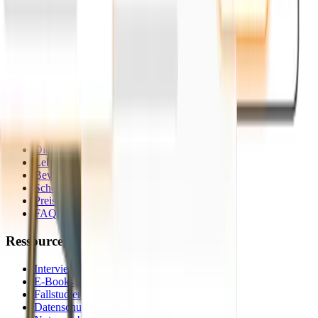
Kontakt
Unternehmen
Dienstleistungen für Unternehmen
Demo anfordern
Preise
FAQ
Talente
Dienstleistungen für Talente
Lebenslauf-Generator
Bewerbungsschreiben
Scheininterview
Preise
FAQ
Ressourcen
Interviewtipps
E-Books
Fallstudien
Datenschutzrichtlinie