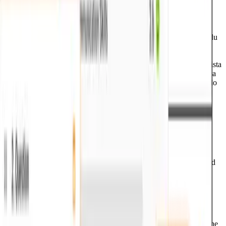
2. Wird das KI-Interview realistisch sein?
Definitiv! Das KI-Interview wurde entwickelt, um das Erlebnis
eines echten Video-Interviews nachzuahmen. Es bietet eine
asynchrone Video-Interview-Umgebung, die widerspiegelt, was du
in einem Live-Interview erleben würdest, und bietet ein wirklich
authentisches Übungserlebnis. ¡Definitivamente! El AI Mock
Interview está diseñado para replicar la experiencia de una entrevista
de video real. Ofrece un entorno de entrevista de video asincrónica
que refleja lo que enfrentarías en una entrevista en vivo, ofreciendo
una experiencia de práctica realmente auténtica.
3. Wie kann ich das Beste aus meinen Übungssitzungen
herausholen?
Um die besten Ergebnisse zu erzielen, behandle jede
Übungssitzung, als wäre sie die echte. Aktiviere die
Videoaufnahme, um deine Körpersprache und Präsentation zu
bewerten. Übe konsequent mit verschiedenen Interviewfragen und
verfolge deinen Fortschritt im Laufe der Zeit, um Bereiche zu
identifizieren, die verbessert werden müssen.
4. Kann ich das kostenlos nutzen?
Ja, die KI-Interview-Funktion ist Teil der kostenlosen Testversion
von interview.co. Melde dich einfach für ein Konto an, um auf eine