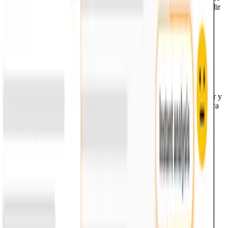
Reihe von Interview-Vorbereitungswerkzeugen zuzugreifen, die dir
helfen können, deine Karrierechancen zu verbessern.
5. Was ist ein Mock-Interview?
Eine Mock-Interview ist ein simuliertes Interview, das dazu dient,
den Kandidaten zu helfen, sich auf echte Vorstellungsgespräche
vorzubereiten und zu üben. Es umfasst typischerweise das
Beantworten häufiger Interviewfragen, um die Leistung und das
Selbstvertrauen zu verbessern. Una entrevista simulada es una
entrevista ficticia diseñada para ayudar a los candidatos a practicar y
prepararse para entrevistas de trabajo reales. Generalmente, implica
responder a preguntas comunes de entrevistas para mejorar el
rendimiento y la confianza.
Unternehmen
Talente
Ressourcen