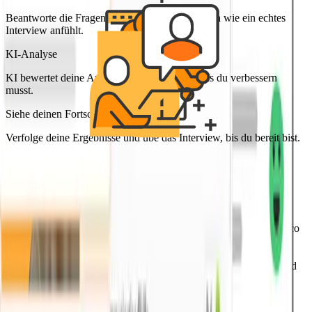
Beantworte die Fragen in einem Format, das sich wie ein echtes
Interview anfühlt.
KI-Analyse
KI bewertet deine Antworten und zeigt dir, was du verbessern
musst.
Siehe deinen Fortschritt
Verfolge deine Ergebnisse und übe das Interview, bis du bereit bist.
Häufig Gestellte Fragen
1. Wie funktioniert das KI-Interview?
Das KI-Interview generiert maßgeschneiderte Übungssitzungen
basierend auf deinen gespeicherten Jobpositionen. Mit interview.co
kannst du mit jobspezifischen Fragen üben, die auf deine Rolle
zugeschnitten sind. Wenn du ein bevorstehendes Interview über
interview.co hast, kannst du mit derselben Benutzeroberfläche und
dem gleichen Format üben, die du in deinem echten Interview
treffen wirst, wodurch die Übungssitzung noch realistischer wird.