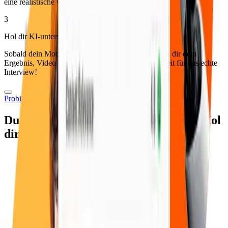
eine realistische video-basierte Sitzung zu erleben.
3
Hol dir KI-unterstütztes Feedback
Sobald dein Mock-Interview abgeschlossen ist, sieh dir dein
Ergebnis, Video und Feedback an. Jetzt bist du bereit für das echte
Interview!
Probiere Es Jetzt
Du hast gesprochen. KI hat zugehört. Hol
dir dein Feedback.